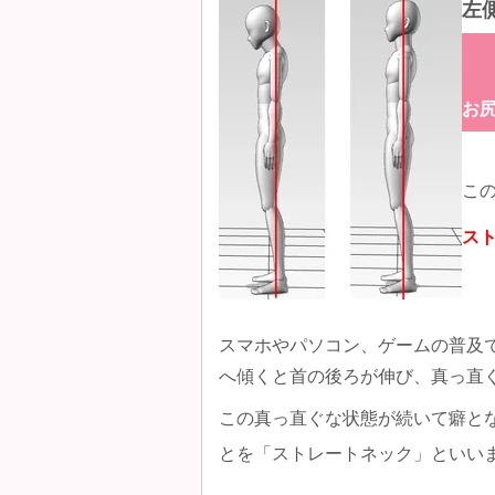
左
お
こ
ス
スマホやパソコン、ゲームの普及
へ傾くと首の後ろが伸び、真っ直
この真っ直ぐな状態が続いて癖と
とを「ストレートネック」といい