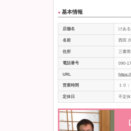
基本情報
●
店舗名
けある
名前
西田 
住所
三重県
電話番号
090-1
URL
https:/
営業時間
１０：
定休日
不定休