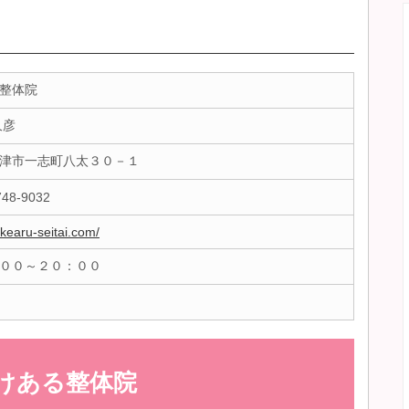
整体院
久彦
津市一志町八太３０－１
748-9032
/kearu-seitai.com/
００～２０：００
けある整体院