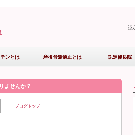
認
まテンとは
産後骨盤矯正とは
認定優良院
りませんか？
ブログトップ