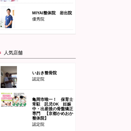
MIYAI整体院 岩出院
優秀院
人気店舗
いおき整骨院
認定院
亀岡市唯一！ 保育士
常駐 託児OK 妊娠
中・出産後の骨盤矯正
専門 【京都かめおか
整体院】
認定院