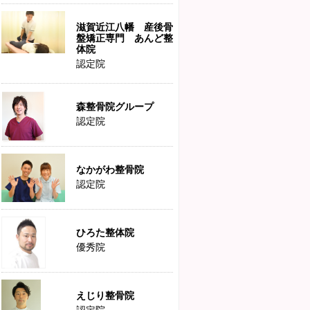
滋賀近江八幡 産後骨
盤矯正専門 あんど整
体院
認定院
森整骨院グループ
認定院
なかがわ整骨院
認定院
ひろた整体院
優秀院
えじり整骨院