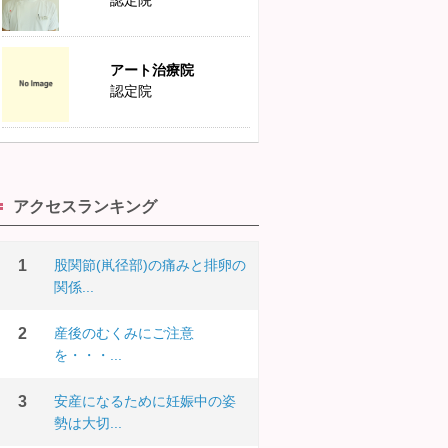
認定院
アート治療院
認定院
アクセスランキング
股関節(鼡径部)の痛みと排卵の
関係...
産後のむくみにご注意
を・・・...
安産になるために妊娠中の姿
勢は大切...