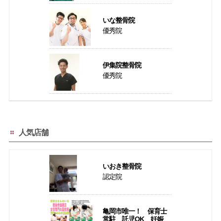
いな整骨院
優秀院
伊集院整骨院
優秀院
人気店舗
いおき整骨院
認定院
亀岡市唯一！ 保育士
常駐 託児OK 妊娠