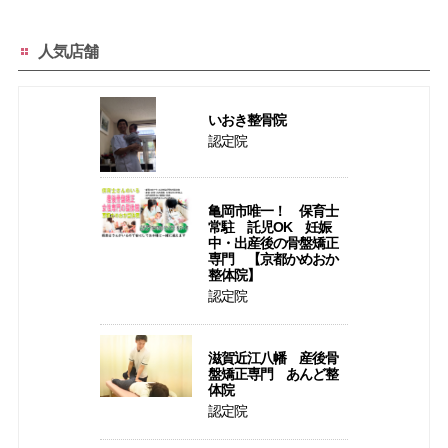
人気店舗
いおき整骨院
認定院
亀岡市唯一！ 保育士
常駐 託児OK 妊娠
中・出産後の骨盤矯正
専門 【京都かめおか
整体院】
認定院
滋賀近江八幡 産後骨
盤矯正専門 あんど整
体院
認定院