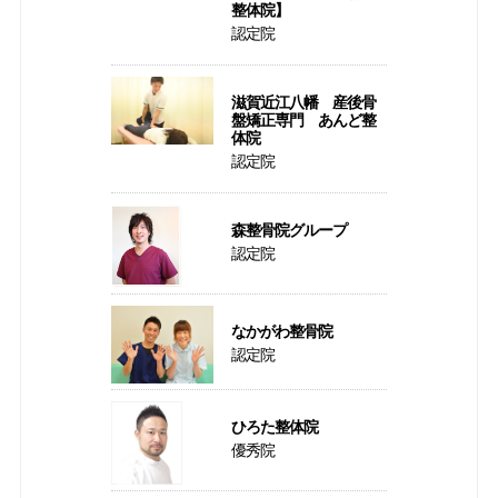
整体院】
認定院
滋賀近江八幡 産後骨
盤矯正専門 あんど整
体院
認定院
森整骨院グループ
認定院
なかがわ整骨院
認定院
ひろた整体院
優秀院