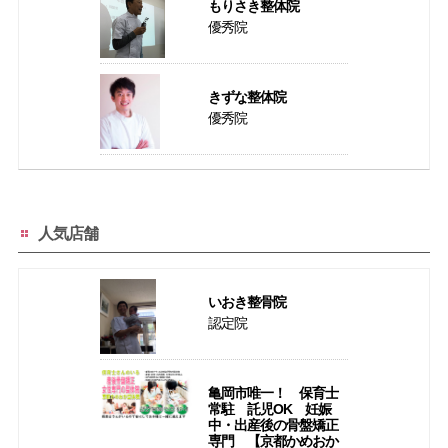
もりさき整体院
優秀院
きずな整体院
優秀院
人気店舗
いおき整骨院
認定院
亀岡市唯一！ 保育士
常駐 託児OK 妊娠
中・出産後の骨盤矯正
専門 【京都かめおか