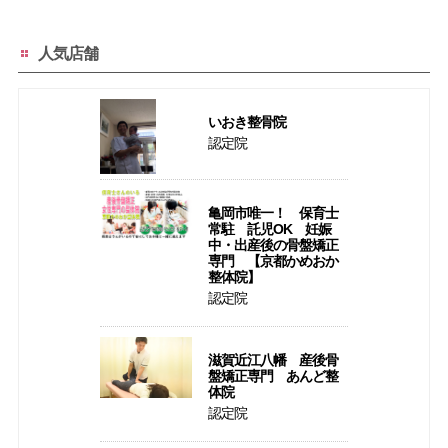
人気店舗
いおき整骨院
認定院
亀岡市唯一！ 保育士
常駐 託児OK 妊娠
中・出産後の骨盤矯正
専門 【京都かめおか
整体院】
認定院
滋賀近江八幡 産後骨
盤矯正専門 あんど整
体院
認定院