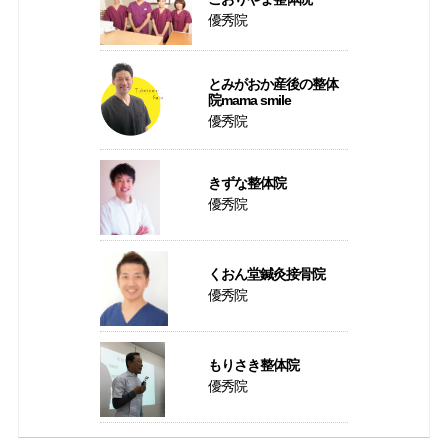
優秀院
とみがおか産後の整体
院mama smile
優秀院
きずな整体院
優秀院
くおん堂鍼灸接骨院
優秀院
もりさき整体院
優秀院