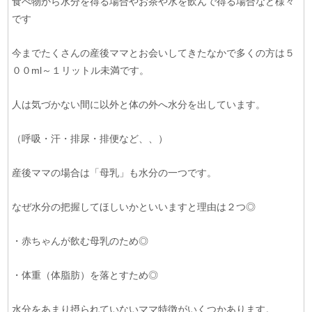
食べ物から水分を得る場合やお茶や水を飲んで得る場合など様々
です
今までたくさんの産後ママとお会いしてきたなかで多くの方は５
００ml～１リットル未満です。
人は気づかない間に以外と体の外へ水分を出しています。
（呼吸・汗・排尿・排便など、、）
産後ママの場合は「母乳」も水分の一つです。
なぜ水分の把握してほしいかといいますと理由は２つ◎
・赤ちゃんが飲む母乳のため◎
・体重（体脂肪）を落とすため◎
水分をあまり摂られていないママ特徴がいくつかあります。