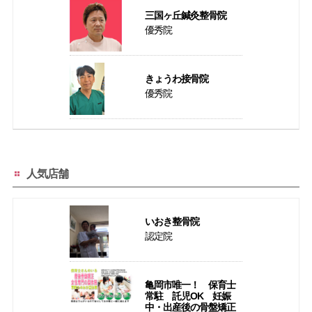
三国ヶ丘鍼灸整骨院
優秀院
きょうわ接骨院
優秀院
人気店舗
いおき整骨院
認定院
亀岡市唯一！ 保育士
常駐 託児OK 妊娠
中・出産後の骨盤矯正