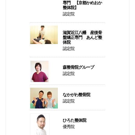
専門 【京都かめおか
整体院】
認定院
滋賀近江八幡 産後骨
盤矯正専門 あんど整
体院
認定院
森整骨院グループ
認定院
なかがわ整骨院
認定院
ひろた整体院
優秀院