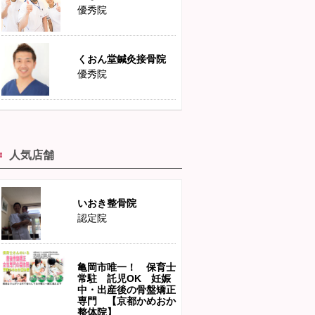
優秀院
くおん堂鍼灸接骨院
優秀院
人気店舗
いおき整骨院
認定院
亀岡市唯一！ 保育士
常駐 託児OK 妊娠
中・出産後の骨盤矯正
専門 【京都かめおか
整体院】