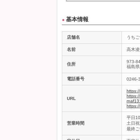
基本情報
●
店舗名
うちご
名前
高木凌
973-8
住所
福島県
電話番号
0246-
https:
https:
URL
maf13
https:
平日10
営業時間
土日祝1
最終ご