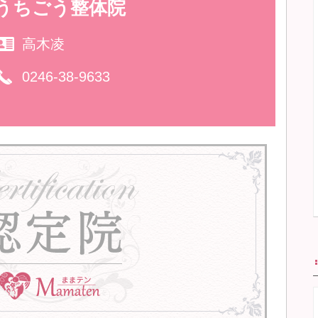
うちごう整体院
高木凌
0246-38-9633