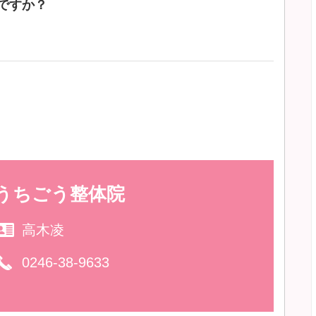
ですか？
うちごう整体院
高木凌
0246-38-9633