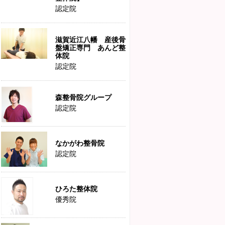
認定院
滋賀近江八幡 産後骨
盤矯正専門 あんど整
体院
認定院
森整骨院グループ
認定院
なかがわ整骨院
認定院
ひろた整体院
優秀院