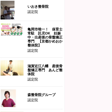
いおき整骨院
認定院
亀岡市唯一！ 保育士
常駐 託児OK 妊娠
中・出産後の骨盤矯正
専門 【京都かめおか
整体院】
認定院
滋賀近江八幡 産後骨
盤矯正専門 あんど整
体院
認定院
森整骨院グループ
認定院