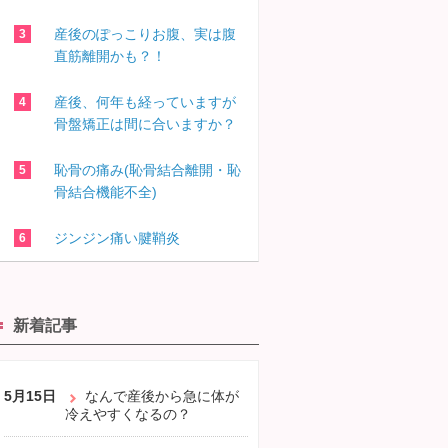
産後のぽっこりお腹、実は腹
直筋離開かも？！
産後、何年も経っていますが
骨盤矯正は間に合いますか？
恥骨の痛み(恥骨結合離開・恥
骨結合機能不全)
ジンジン痛い腱鞘炎
新着記事
5月15日
なんで産後から急に体が
冷えやすくなるの？