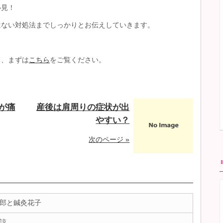
必見！
はない対処法までしっかりとお伝えしていきます。
て、まずは
こちら
をご覧ください。
が痛
産後は肩周りの症状が出
やすい？
次のページ »
郎と鍼灸花子
諒