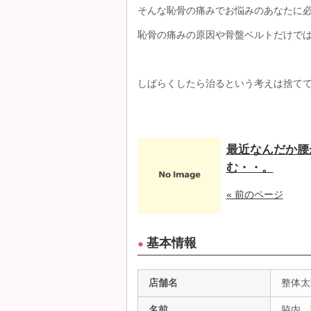
そんな恥骨の痛みでお悩みのあなたに
恥骨の痛みの原因や骨盤ベルトだけで
しばらくしたら治るという考えは捨て
最近なんだか腰
む・・。
« 前のページ
基本情報
●
店舗名
整体太
名前
脇内 