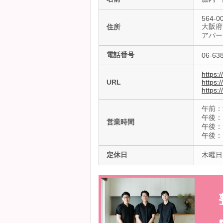
564-0
大阪府
住所
アパー
電話番号
06-63
https:/
URL
https:
https:
午前：9
午後：1
営業時間
午後：16
午後：1
定休日
木曜日