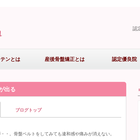
認
まテンとは
産後骨盤矯正とは
認定優良院
が出る
ブログトップ
が・・。骨盤ベルトをしてみても違和感や痛みが消えない。