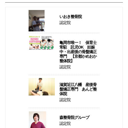
いおき整骨院
認定院
亀岡市唯一！ 保育士
常駐 託児OK 妊娠
中・出産後の骨盤矯正
専門 【京都かめおか
整体院】
認定院
滋賀近江八幡 産後骨
盤矯正専門 あんど整
体院
認定院
森整骨院グループ
認定院