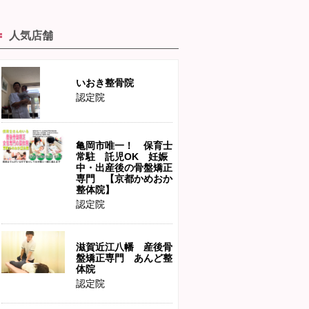
人気店舗
いおき整骨院
認定院
亀岡市唯一！ 保育士
常駐 託児OK 妊娠
中・出産後の骨盤矯正
専門 【京都かめおか
整体院】
認定院
滋賀近江八幡 産後骨
盤矯正専門 あんど整
体院
認定院