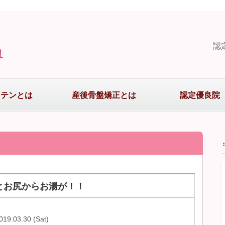
認
まテンとは
産後骨盤矯正とは
認定優良院
とお尻からお湯が！！
019.03.30 (Sat)