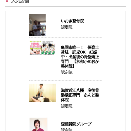
人気店舗
いおき整骨院
認定院
亀岡市唯一！ 保育士
常駐 託児OK 妊娠
中・出産後の骨盤矯正
専門 【京都かめおか
整体院】
認定院
滋賀近江八幡 産後骨
盤矯正専門 あんど整
体院
認定院
森整骨院グループ
認定院