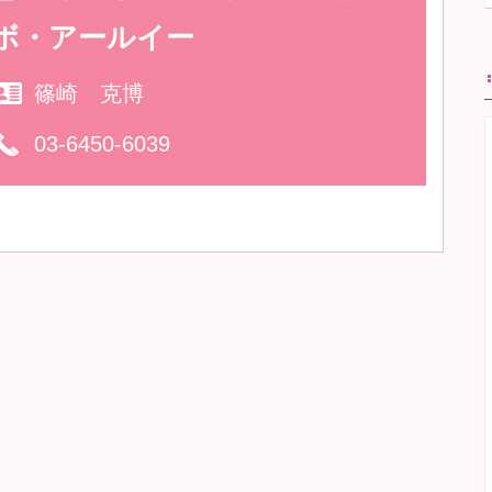
ボ・アールイー
篠崎 克博
03-6450-6039