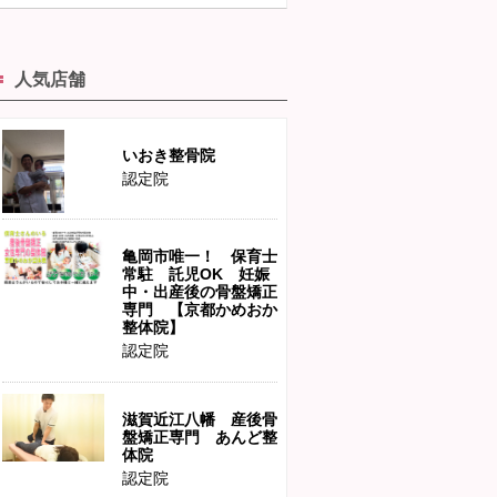
人気店舗
いおき整骨院
認定院
亀岡市唯一！ 保育士
常駐 託児OK 妊娠
中・出産後の骨盤矯正
専門 【京都かめおか
整体院】
認定院
滋賀近江八幡 産後骨
盤矯正専門 あんど整
体院
認定院