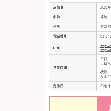
店舗名
恵比寿
名前
篠崎 
住所
東京都
電話番号
03-64
http://
URL
http://
平日 ：
土日祝：
営業時間
状況に
ります
定休日
不定休