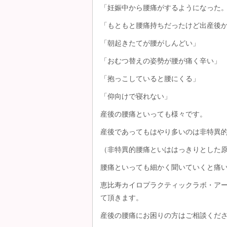
「妊娠中から腰痛がするようになった
「もともと腰痛持ちだったけど出産後
「朝起きたてが腰がしんどい」
「おむつ替えの姿勢が腰が痛く辛い」
「抱っこしていると腰にくる」
「仰向けで寝れない」
産後の腰痛といっても様々です。
産後であってもはやり多いのは非特異
（非特異的腰痛といははっきりとした
腰痛といっても細かく聞いていくと痛
恵比寿カイロプラクティックラボ・ア
て頂きます。
産後の腰痛にお困りの方はご相談くだ