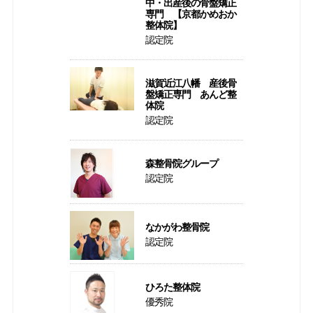
中・出産後の骨盤矯正
専門 【京都かめおか
整体院】
認定院
滋賀近江八幡 産後骨
盤矯正専門 あんど整
体院
認定院
森整骨院グループ
認定院
なかがわ整骨院
認定院
ひろた整体院
優秀院