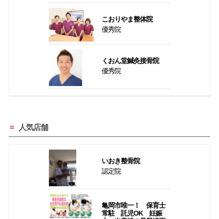
こおりやま整体院
優秀院
くおん堂鍼灸接骨院
優秀院
人気店舗
いおき整骨院
認定院
亀岡市唯一！ 保育士
常駐 託児OK 妊娠