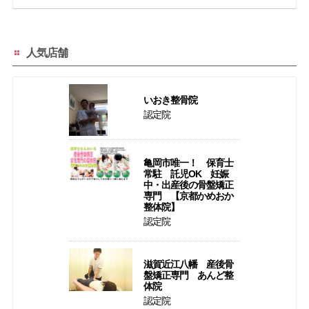
人気店舗
いおき整骨院
認定院
亀岡市唯一！ 保育士
常駐 託児OK 妊娠
中・出産後の骨盤矯正
専門 【京都かめおか
整体院】
認定院
滋賀近江八幡 産後骨
盤矯正専門 あんど整
体院
認定院