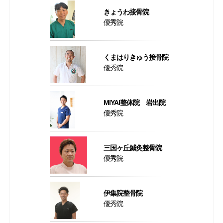
きょうわ接骨院
優秀院
くまはりきゅう接骨院
優秀院
MIYAI整体院 岩出院
優秀院
三国ヶ丘鍼灸整骨院
優秀院
伊集院整骨院
優秀院