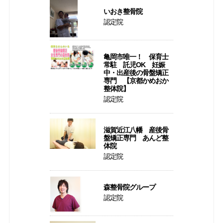
いおき整骨院
認定院
亀岡市唯一！ 保育士
常駐 託児OK 妊娠
中・出産後の骨盤矯正
専門 【京都かめおか
整体院】
認定院
滋賀近江八幡 産後骨
盤矯正専門 あんど整
体院
認定院
森整骨院グループ
認定院