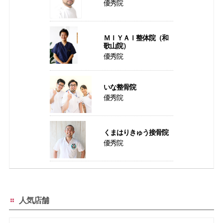
優秀院
ＭＩＹＡＩ整体院（和
歌山院）
優秀院
いな整骨院
優秀院
くまはりきゅう接骨院
優秀院
人気店舗