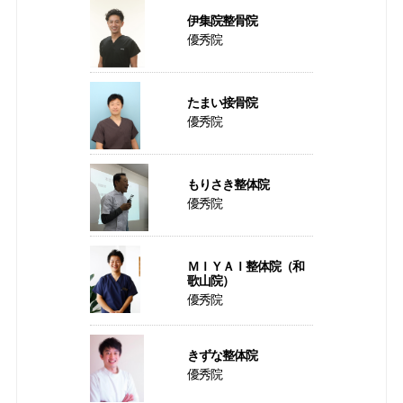
伊集院整骨院
優秀院
たまい接骨院
優秀院
もりさき整体院
優秀院
ＭＩＹＡＩ整体院（和
歌山院）
優秀院
きずな整体院
優秀院