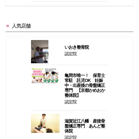
人気店舗
いおき整骨院
認定院
亀岡市唯一！ 保育士
常駐 託児OK 妊娠
中・出産後の骨盤矯正
専門 【京都かめおか
整体院】
認定院
滋賀近江八幡 産後骨
盤矯正専門 あんど整
体院
認定院