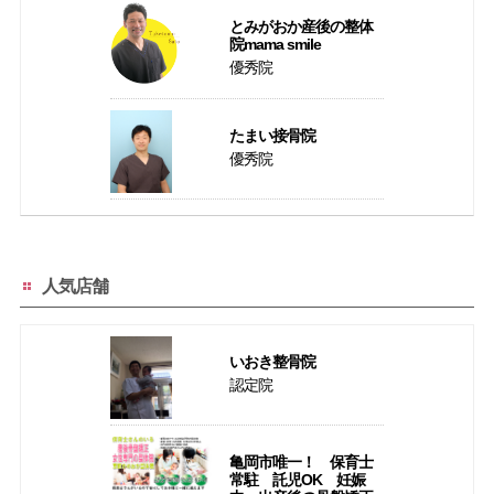
とみがおか産後の整体
院mama smile
優秀院
たまい接骨院
優秀院
人気店舗
いおき整骨院
認定院
亀岡市唯一！ 保育士
常駐 託児OK 妊娠