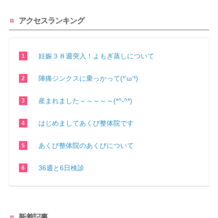
アクセスランキング
妊娠３８週突入！よもぎ蒸しについて
陣痛ジンクスに乗っかって(*’ω’*)
産まれました～～～～～(*^-^*)
はじめましてあくび整体院です
あくび整体院のあくびについて
36週と6日検診
新着記事