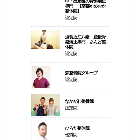
中・出産後の骨盤矯正
専門 【京都かめおか
整体院】
認定院
滋賀近江八幡 産後骨
盤矯正専門 あんど整
体院
認定院
森整骨院グループ
認定院
なかがわ整骨院
認定院
ひろた整体院
優秀院