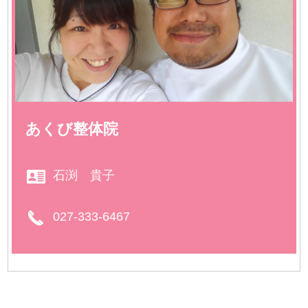
あくび整体院
石渕 貴子
027-333-6467