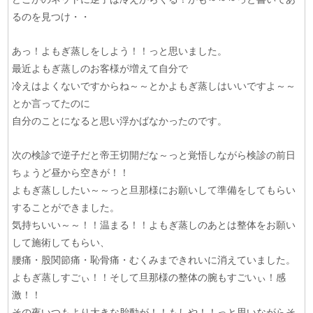
るのを見つけ・・
あっ！よもぎ蒸しをしよう！！っと思いました。
最近よもぎ蒸しのお客様が増えて自分で
冷えはよくないですからね～～とかよもぎ蒸しはいいですよ～～
とか言ってたのに
自分のことになると思い浮かばなかったのです。
次の検診で逆子だと帝王切開だな～っと覚悟しながら検診の前日
ちょうど昼から空きが！！
よもぎ蒸ししたい～～っと旦那様にお願いして準備をしてもらい
することができました。
気持ちいい～～！！温まる！！よもぎ蒸しのあとは整体をお願い
して施術してもらい、
腰痛・股関節痛・恥骨痛・むくみまできれいに消えていました。
よもぎ蒸しすごぃ！！そして旦那様の整体の腕もすごいぃ！感
激！！
その夜いつもより大きな胎動が！！もしや！！っと思いながらそ