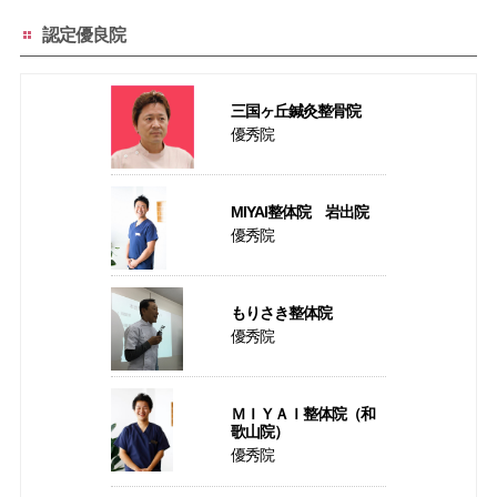
認定優良院
三国ヶ丘鍼灸整骨院
優秀院
MIYAI整体院 岩出院
優秀院
もりさき整体院
優秀院
ＭＩＹＡＩ整体院（和
歌山院）
優秀院