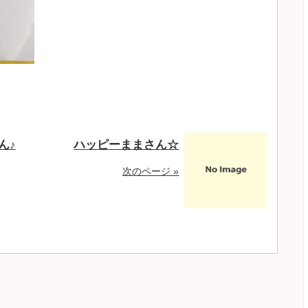
ん♪
ハッピーままさん☆
次のページ »