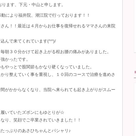
おります、下元・中山と申します。
移動により福井院、潮江院で行っております！！
マさん！！最近は４月からお仕事を復帰せれるママさんの来院
んで来てくれています(^^)/
、毎朝３０分かけて起き上がる程お腰の痛みがありました。
も強かったです。
のもやっとで股関節もかなり硬くなっていました。
っかり整えていく事を重視し、１０回のコースで治療を進めさ
時間がかからなくなり、当院へ来られても起き上がりがスムー
・
に履いていたズボンにもゆとりが☆
くなり、笑顔でご卒業されていきました！！
たっぷりのあさひちゃんとパシャリ♪