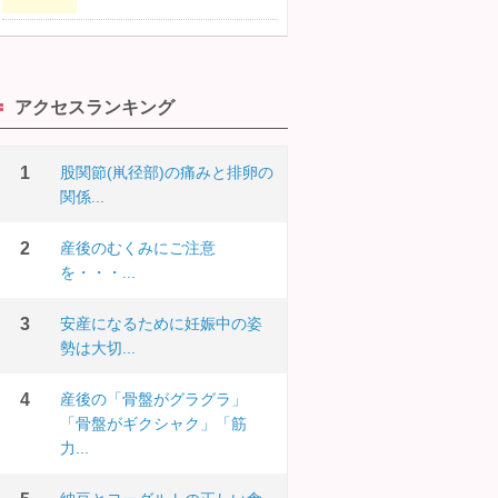
アクセスランキング
股関節(鼡径部)の痛みと排卵の
関係...
産後のむくみにご注意
を・・・...
安産になるために妊娠中の姿
勢は大切...
産後の「骨盤がグラグラ」
「骨盤がギクシャク」「筋
力...