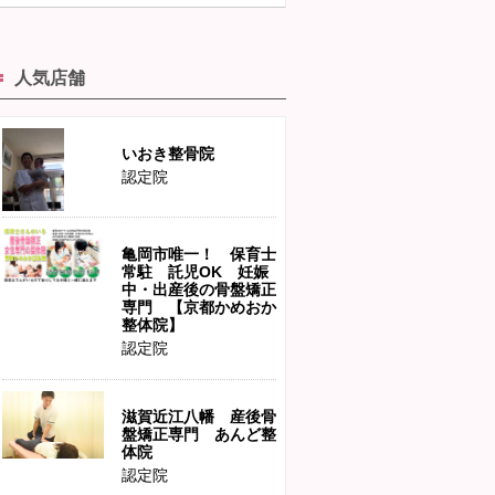
人気店舗
いおき整骨院
認定院
亀岡市唯一！ 保育士
常駐 託児OK 妊娠
中・出産後の骨盤矯正
専門 【京都かめおか
整体院】
認定院
滋賀近江八幡 産後骨
盤矯正専門 あんど整
体院
認定院