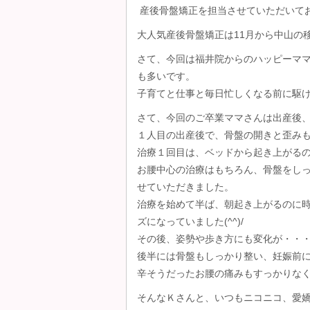
産後骨盤矯正を担当させていただいて
大人気産後骨盤矯正は11月から中山の
さて、今回は福井院からのハッピーマ
も多いです。
子育てと仕事と毎日忙しくなる前に駆け込
さて、今回のご卒業ママさんは出産後
１人目の出産後で、骨盤の開きと歪み
治療１回目は、ベッドから起き上がる
お腰中心の治療はもちろん、骨盤をし
せていただきました。
治療を始めて半ば、朝起き上がるのに
ズになっていました(^^)/
その後、姿勢や歩き方にも変化が・・
後半には骨盤もしっかり整い、妊娠前
辛そうだったお腰の痛みもすっかりな
そんなＫさんと、いつもニコニコ、愛嬌